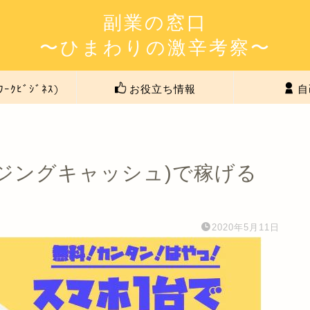
副業の窓口
〜ひまわりの激辛考察〜
ﾜｰｸﾋﾞｼﾞﾈｽ)
お役立ち情報
自
アメイジングキャッシュ)で稼げる
2020年5月11日