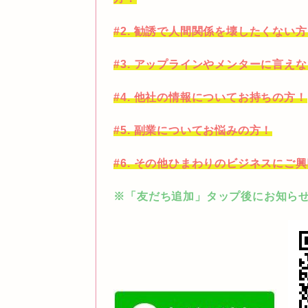
#2. 勧誘で人間関係を壊したくない
#3. アップラインやメンターに言え
#4. 他社の情報についてお持ちの方！
#5. 副業についてお悩みの方！
#6. その他ひまわりのビジネスにご
※「友だち追加」タップ後にお知らせ願