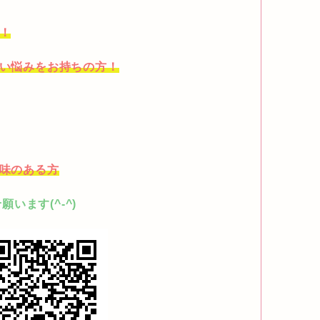
方！
ない悩みをお持ちの方！
興味のある方
います(^-^)