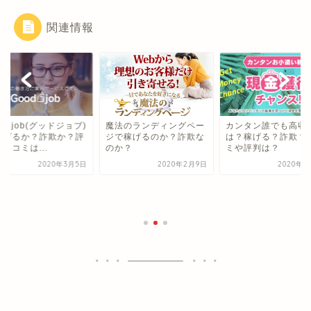
関連情報
od job(グッドジョブ)
魔法のランディングペー
カンタン誰でも高収
稼げるか？詐欺か？評
ジで稼げるのか？詐欺な
は？稼げる？詐欺？
口コミは...
のか？
ミや評判は？
2020年3月5日
2020年2月9日
2020年2