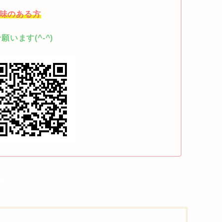
興味のある方
います(^-^)
稼げるのか？