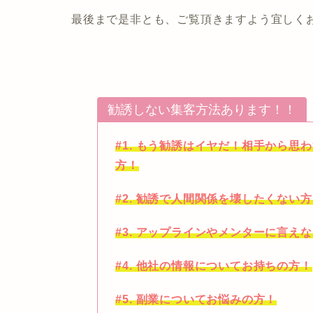
最後まで是非とも、ご覧頂きますよう宜しくお
勧誘しない集客方法あります！！
#1. もう勧誘はイヤだ！相手から
方！
#2. 勧誘で人間関係を壊したくない
#3. アップラインやメンターに言え
#4. 他社の情報についてお持ちの方！
#5. 副業についてお悩みの方！