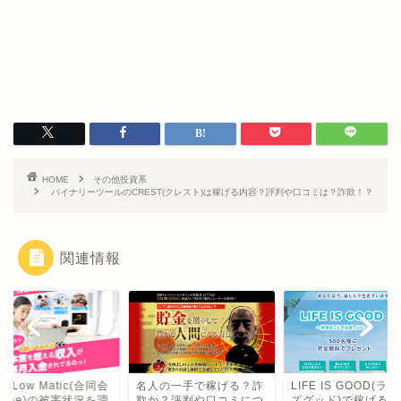
HOME
その他投資系
バイナリーツールのCREST(クレスト)は稼げる内容？評判や口コミは？詐欺！？
関連情報
gh-Low Matic(合同会
名人の一手で稼げる？詐
LIFE IS GOOD(ラ
None)の被害状況を調
欺か？評判や口コミにつ
ズグッド)で稼げるの