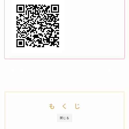
HAKOBUNE project(はこぶねプロジェクト)で稼げ
る？詐欺？評判や口コミは！？
も く じ
閉じる