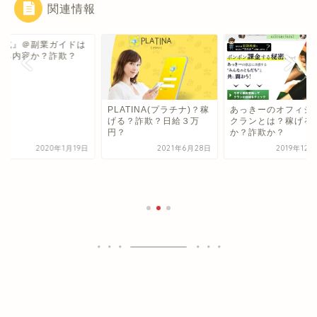
関連情報
公式』＠副業ガイドは
げる内容か？詐欺？
PLATINA(プラチナ)？稼
あっきーのオフィシ
げる？詐欺？日給３万
クランとは？稼げる
円？
か？詐欺か？
2020年1月19日
2021年6月28日
2019年12