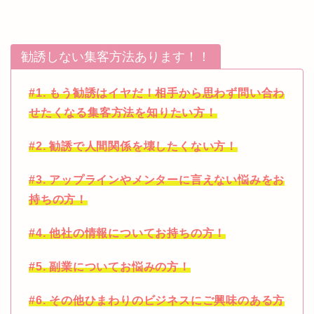
勧誘しない集客方法あります！！
#1. もう勧誘はイヤだ！相手から思わず問い合わ
せたくなる集客方法を知りたい方！
#2. 勧誘で人間関係を壊したくない方！
#3. アップラインやメンターに言えない悩みをお
持ちの方！
#4. 他社の情報についてお持ちの方！
#5. 副業についてお悩みの方！
#6. その他ひまわりのビジネスにご興味のある方