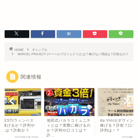
HOME
ギャンブル
MARVEL PROJECT (マーベルプロジェクト)とは？稼げない理由は？詐欺なの？
関連情報
NBEST(ウィンベス
池田式バカラコミュニテ
da Vinci(ダヴィンチ
)で稼げるか？評判や
ィとは？実際に稼げるの
稼げる？詐欺？口コ
コミは？詐欺か？
か？評判や口コミは？
評判は！？
詐...
2020年3月25日
2020年1