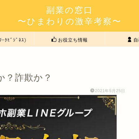
副業の窓口
〜ひまわりの激辛考察〜
ﾜｰｸﾋﾞｼﾞﾈｽ)
お役立ち情報
自
か？詐欺か？
2021年5月25日