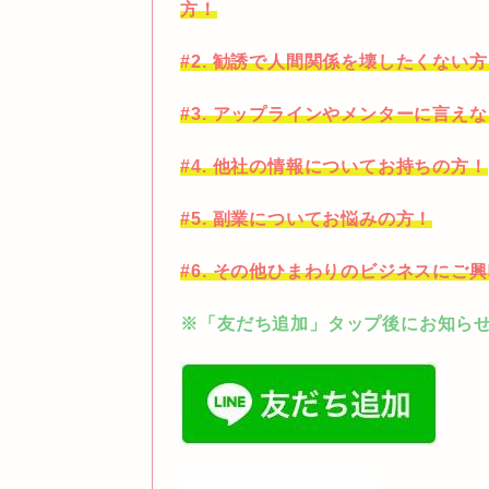
方！
#2. 勧誘で人間関係を壊したくない
#3. アップラインやメンターに言え
#4. 他社の情報についてお持ちの方！
#5. 副業についてお悩みの方！
#6. その他ひまわりのビジネスにご
※「友だち追加」タップ後にお知らせ願