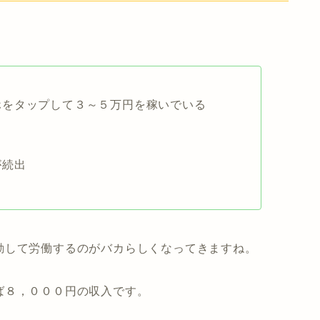
ホをタップして３～５万円を稼いでいる
る
が続出
勤して労働するのがバカらしくなってきますね。
ば８，０００円の収入です。