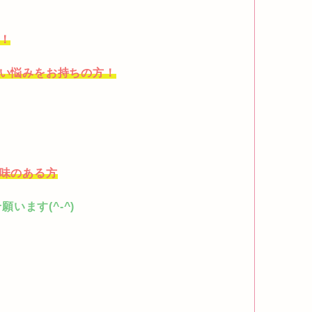
方！
ない悩みをお持ちの方！
興味のある方
います(^-^)