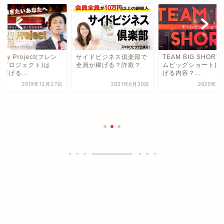
enzy Project(フレン
サイドビジネス倶楽部で
TEAM BIG SHORT
ープロジェクト)は
全員が稼げる？詐欺？
ムビッグショート)は
稼げる...
げる内容？...
2019年12月27日
2021年6月20日
2020年3