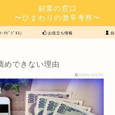
副業の窓口
〜ひまわりの激辛考察〜
ﾜｰｸﾋﾞｼﾞﾈｽ)
お役立ち情報
自
薦めできない理由
2022年12月3日