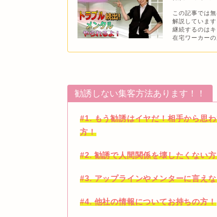
この記事では無
解説しています
継続するのはキ
在宅ワーカーの
勧誘しない集客方法あります！！
#1. もう勧誘はイヤだ！相手から
方！
#2. 勧誘で人間関係を壊したくない
#3. アップラインやメンターに言え
#4. 他社の情報についてお持ちの方！