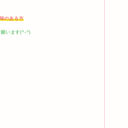
興味のある方
います(^-^)