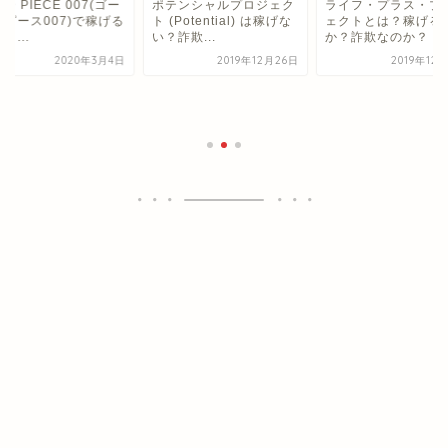
LD PIECE 007(ゴー
ポテンシャルプロジェク
ライフ・プラス・プ
ドピース007)で稼げる
ト (Potential) は稼げな
ェクトとは？稼げる
？...
い？詐欺...
か？詐欺なのか？
2020年3月4日
2019年12月26日
2019年12