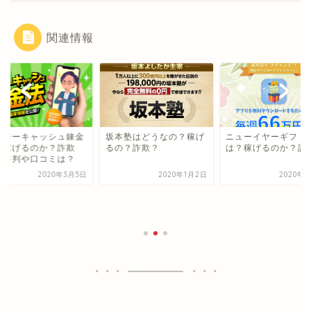
関連情報
ージーキャッシュ錬金
坂本塾はどうなの？稼げ
ニューイヤーギフト
で稼げるのか？詐欺
るの？詐欺？
は？稼げるのか？詐
？評判や口コミは？
2020年3月5日
2020年1月2日
2020年1