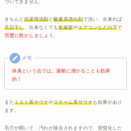
づいてきません。
きちんと
洗濯用洗剤
と
酸素系漂白剤
で洗い、出来れば
天日干し
、出来なくても
乾燥室
や
エアコンなどの下
で
完璧に乾かしましょう
。
体臭という点では、湯船に浸かることも効果
的！
また
ミスト系サウナ
や
スチーム系サウナ
も効果があり
ます。
毛穴が開いて、汚れが除去されますので、習慣化した