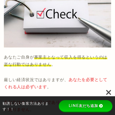
あなたご自身が
事業主となって収入を得るというのは
楽な行動ではありません
。
厳しい経済状況ではありますが、
あなたを必要として
くれる人は必ずいます
。
あなたはオンリーワンであり、貴重な存在なのは間違
勧誘しない集客方法ありま
LINE友だち追加
す！！
いありません
。